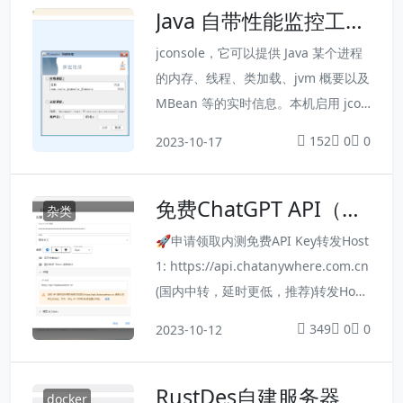
Java 自带性能监控工
输入一个中文名字，会给出一大堆建议
具： jconsole
的英文变量名（比如说”账号”，突然英
jconsole，它可以提供 Java 某个进程
文名字忘了，就可以如下操作）
的内存、线程、类加载、jvm 概要以及
MBean 等的实时信息。本机启用 jcon
sole 以监控 Java 进程在jdk/bin目录下
152
0
0
2023-10-17
直接点击 jconsole.exe，即可打开 Jav
a 监视和管理控制台
免费ChatGPT API（第
杂类
三方）
🚀申请领取内测免费API Key转发Host
1: https://api.chatanywhere.com.cn
(国内中转，延时更低，推荐)转发Host
2: https://api.chatanywhere.cn (国
349
0
0
2023-10-12
外使用,国内需要全局代理)我们会定期
根据使用量进行相应的扩容，只要不被
RustDes自建服务器
官方制裁我们会一直提供免费API该AP
docker