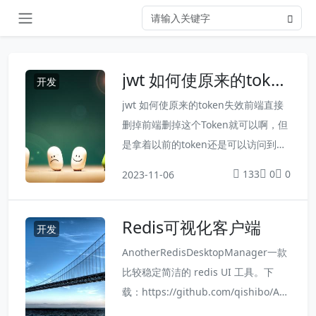
jwt 如何使原来的token
开发
失效
jwt 如何使原来的token失效前端直接
删掉前端删掉这个Token就可以啊，但
是拿着以前的token还是可以访问到，
只能等过期，过期时间又很久，我觉得
133
0
0
2023-11-06
不是很安全，举例子（密码泄露了，去
修改密码了，之前的token还能用）把t
Redis可视化客户端
oken存入数据库登录第一次生成token
开发
时，把token存入数据库。每次请求验
AnotherRedisDesktopManager一款
证一下是不是和数据库的token一样。
比较稳定简洁的 redis UI 工具。下
退出登录时，删掉数据库里的token。
载：https://github.com/qishibo/An
这样就破坏j...
otherRedisDesktopManagerRedis D