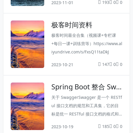
193
0
0
2023-11-01
esktop Manager一款基于Qt5的跨平
台Redis桌面管理软件，目前已开始收
极客时间资料
费。下载：https://rdm.dev/Redis Cli
ent是Redis客户端的...
极客时间最全合集（视频课+专栏课
+每日一课+训练营等）https://www.al
iyundrive.com/s/FxsQ11taDkJ
147
0
0
2023-10-21
Spring Boot 整合 Swa
gger
关于 SwaggerSwagger 是一个 RESTf
ul 接口文档的规范和工具集，它的目
标是统一 RESTful 接口文档的格式和
规范。在开发过程中，接口文档是非常
185
0
0
2023-10-19
重要的一环，它不仅方便开发者查看和