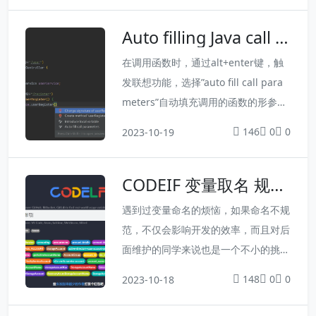
理解接口的功能和参数，还能帮助前后
Auto filling Java call a
端开发协同工作，提高开发效率。在 S
rguments插件
pring Boot 中，我们可以通过集成 Sw
在调用函数时，通过alt+enter键，触
agger 来实现接口文档的自动生成。S
发联想功能，选择”auto fill call para
wagger 通过注解来描述接口，然...
meters”自动填充调用的函数的形参
名。
146
0
0
2023-10-19
CODEIF 变量取名 规范
取名插件
遇到过变量命名的烦恼，如果命名不规
范，不仅会影响开发的效率，而且对后
面维护的同学来说也是一个不小的挑
战，因为他要去揣摩你这个变量的含
148
0
0
2023-10-18
义。1、直接使用：https://unbug.git
hub.io/codelf/2、安装插件 变量名：