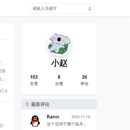
货
小赵
了。
货源
103
8
26
品还
文章
分类
评论
些信
0
0
修改
最新评论
Rann
2025-11-14
这个适用于哪个版本哇，生成的序列号...
ng）