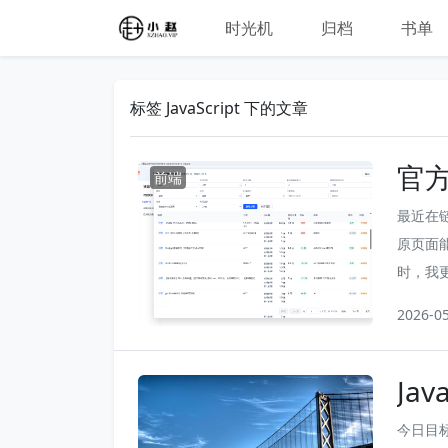
时光机
归档
书单
标签 JavaScript 下的文章
官
前端
源
最近在
原页面
时，我
没有对
2026-0
息页面
权限，所
Jav
今日目标掌