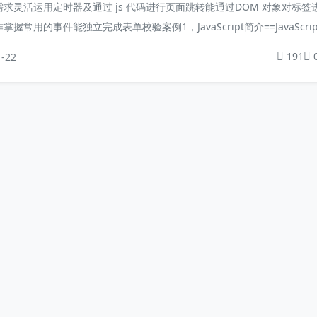
求灵活运用定时器及通过 js 代码进行页面跳转能通过DOM 对象对标签
掌握常用的事件能独立完成表单校验案例1，JavaScript简介==JavaScrip
平台、面向对象的脚本语言==，而Java语言也是跨平台的、面向对象的语
191
1-22
va是编译...