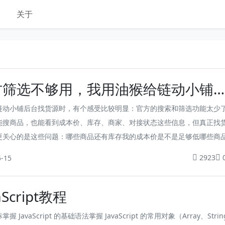
关于
方筛选不够用，我用油猴给链动小铺
列表加了增强筛选
链动小铺后台找货源时，有个感受比较明显：官方的搜索和筛选功能太少
能搜商品，也能看到成本价、库存、商家、对接状态这些信息，但真正找
更关心的是这些问题：哪些商品还有库存我的成本价是不是足够低哪些商
接某个分类下面有哪些商品能不能一次多看一些结果，而不是一直翻页这
2923
5-15
上其实都有，只是缺少更顺手的筛选方式。我没有链动小铺前端和后端的
以最后没有走“改...
aScript教程
握 JavaScript 的基础语法掌握 JavaScript 的常用对象（Array、Stri