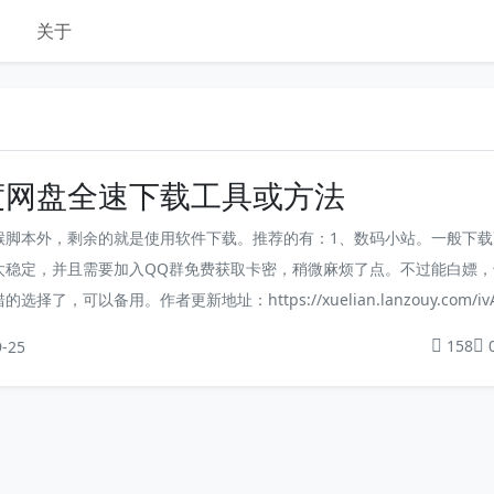
关于
度网盘全速下载工具或方法
猴脚本外，剩余的就是使用软件下载。推荐的有：1、数码小站。一般下载
太稳定，并且需要加入QQ群免费获取卡密，稍微麻烦了点。不过能白嫖，
选择了，可以备用。作者更新地址：https://xuelian.lanzouy.com/iv
zlg2、伪Pandownload需要登录账户，有时下载量大了，账户可能会被百
158
9-25
备用吧。作者更新地址：https://p...