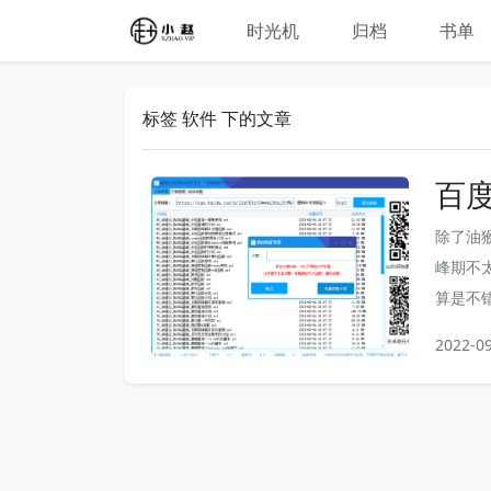
时光机
归档
书单
标签 软件 下的文章
百
除了油
峰期不
算是不错的
0c3t
2022-0
速，作为