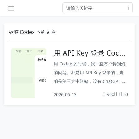
标签 Codex 下的文章
用 API Key 登录 Codex
后插件灰色不可用，Co
用 Codex 的时候，我一直有个特别烦
dex++ 帮我绕过了这个
的问题。我是用 API Key 登录的，走
限制
的是第三方中转站，没有 ChatGPT 账
号。Codex 主体功能都能正常用，但
960
1
0
2026-05-13
插件入口是灰色的，锁死的，点进去就
一行提示：需要登录 ChatGPT 账号。
这意味着插件功能跟我完全没关系。说
白了，我花了钱买 API Key，主体功能
能跑，但插件生态整个被挡在外面了。