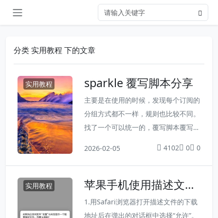
分类 实用教程 下的文章
sparkle 覆写脚本分享
实用教程
主要是在使用的时候，发现每个订阅的
分组方式都不一样，规则也比较不同。
找了一个可以统一的，覆写脚本覆写新
建JavaScript// Mihomo Party 覆写 /
4102
0
0
2026-02-05
Clash Verge Rev 扩展脚本 function
main(params) { if (!params.proxies)
苹果手机使用描述文件
return params; overwriteBasicOpti
实用教程
去广告优化dns解析
ons(pa...
1.用Safari浏览器打开描述文件的下载
地址后在弹出的对话框中选择“允许”。