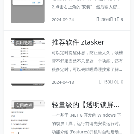
2.点击右上角的“安装”，然后输入密
码，在接下来的对话框中均点击“安
2893
1
9
2024-09-24
装”，最后重启设备。https://wwu.lan
zoue.com/b0cuho70b密码:[hide]66
推荐软件 ztasker
66（评论可见）[/hide]
实用教程
可以定时提醒休息，防止坐太久，颈椎
背不舒服当然不只是这一个功能，还有
很多定时，可以去哔哩哔哩搜索了解下
载：http://www.everauto.net
159
0
0
2024-04-18
轻量级的【透明锁屏】
实用教程
工具
一个基于 .NET 8 开发的 Windows 下
的锁屏工具，运行前请先安装运行时。
功能介绍 (Features)开机时自动启动<