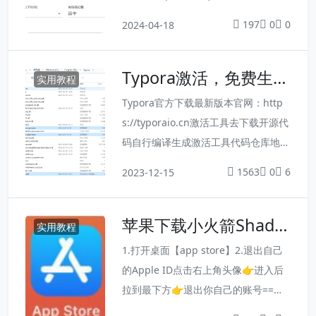
br/>Automatically start at boot✔️透
197
0
0
2024-04-18
明锁屏<br/>Transparent Lock✔️禁用
Windows 锁屏<br/>Disable Window
Typora激活，免费生成
s lock screen✔️屏蔽任务管理器...
实用教程
序列号
Typora官方下载最新版本官网：http
s://typoraio.cn激活工具去下载开源代
码自行编译生成激活工具代码仓库地
址：https://github.com/DiamondHu
1563
0
6
2023-12-15
nters/NodeInject_Hook_example直
接使用我编译好的软件1、下载：http
苹果下载小火箭Shado
s://wwu.lanzoub.com/iUn051hz7t5a
实用教程
wrocket
2、把压缩包license-gen.exe、no...
1.打开桌面【app store】2.退出自己
的Apple ID点击右上角头像👉进入后
拉到最下方👉退出你自己的账号==敲
黑板❗️必须在【app store】退出自己