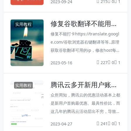
215
0
1
2023-09-24
Apple ID，使用下一步中的美区Apple
ID账号密码登录下载小火箭==[hide]这
修复谷歌翻译不能用软
里编辑隐藏文本（评论可见）3.打开
实用教程
件
【app store】，复制粘贴【美区Appl
修复不能打卡https://translate.googl
e ID】的账号与密码，登陆注意:👇教
e.com/谷歌浏览器右键翻译等等..原理
程中提供的美区App...
获取谷歌翻译可用的ip，修改host每次
运行都会从 https://github.com/Pond
227
0
1
2023-05-16
erfly/GoogleTranslateIpCheck/raw/
master/src/GoogleTranslateIpChec
腾讯云多开新用户账
k/GoogleTranslateIpCheck/ip.txt
实用教程
号，撸新用户优惠，一
获...
众所周知，腾讯云的优惠活动基本上都
个身份证开8个新用户
是新用户首购最优惠、最具性价比，而
账号
这几年的腾讯云活动层出不穷，导致新
用户账号也不是很多了，玩VPS云服务
241
0
1
2023-04-27
器的朋友腾讯云也很熟悉，少说也有再