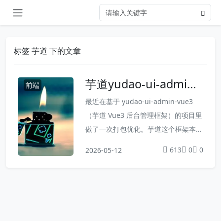
标签 芋道 下的文章
芋道yudao-ui-admin-
前端
vue3 打包从 2 分钟到
最近在基于 yudao-ui-admin-vue3
1 分钟，我做了这几件
（芋道 Vue3 后台管理框架）的项目里
事
做了一次打包优化。芋道这个框架本身
功能很全，但依赖也重。src 下 2000
613
0
0
2026-05-12
多个文件，除了框架自带的 element-
plus、vue-i18n，业务侧还加了 echa
rts、bpmn-js、form-create 表单设
计器、富文本编辑器、甘特图、思维导
图这些重型库。打包时间一直在 2 分