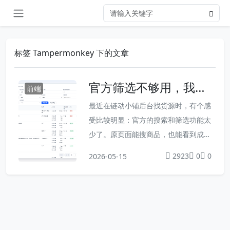
标签 Tampermonkey 下的文章
官方筛选不够用，我用
前端
油猴给链动小铺货源列
最近在链动小铺后台找货源时，有个感
表加了增强筛选
受比较明显：官方的搜索和筛选功能太
少了。原页面能搜商品，也能看到成本
价、库存、商家、对接状态这些信息，
2923
0
0
2026-05-15
但真正找货源时，我更关心的是这些问
题：哪些商品还有库存我的成本价是不
是足够低哪些商品还没有对接某个分类
下面有哪些商品能不能一次多看一些结
果，而不是一直翻页这些信息页面上其