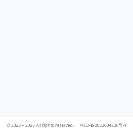
实都有，只是缺少更顺手的筛选方式。
我没有链动小铺前端和后端的修改权
限，所以最后没有走“改...
© 2023 – 2026 All rights reserved.
桂ICP备2022004226号-1