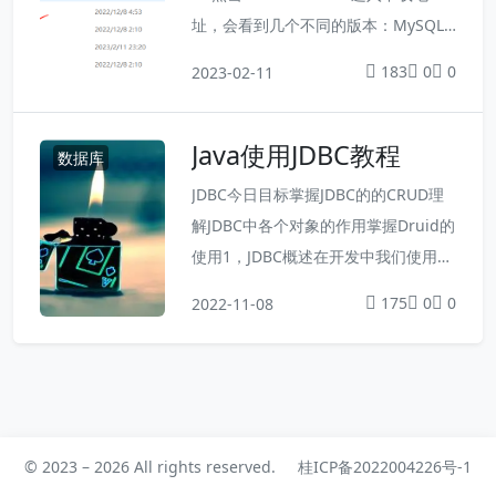
址，会看到几个不同的版本：MySQL
Enterprise Edition：企业版（收费）
183
0
0
2023-02-11
MySQL Cluster CGE：高级集群版
（收费）MySQL Community Editio
Java使用JDBC教程
n：社区版（开源免费，但官方不提供
数据库
技术支持）通常我们用的都是社区版。
JDBC今日目标掌握JDBC的的CRUD理
点击进入社区版，看到一大堆东西，有
解JDBC中各个对象的作用掌握Druid的
点愣住了，不用...
使用1，JDBC概述在开发中我们使用的
是java语言，那么势必要通过java语言
175
0
0
2022-11-08
操作数据库中的数据。这就是接下来要
学习的JDBC。1.1 JDBC概念JDBC 就是
使用Java语言操作关系型数据库的一套
API全称：( Java DataBase Connectiv
ity ) Java 数据库连接我们开发...
© 2023 – 2026 All rights reserved.
桂ICP备2022004226号-1