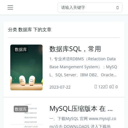
分类 数据库 下的文章
数据库SQL，常用
数据库
1. 专业术语RDBMS（Relaction Data
Base Mangement System）：MySQ
L、SQL Server、IBM DB2、OracleS
QL（Struted Query Language）: 结
122
0
0
2023-07-22
构化查询语言，是用来连接和操作RDB
MS的标准计算机语言 ER（Entity Rela
MySQL压缩版本 在 Wi
tionShip）：实体关系图，用来描述业
数据库
ndows 下安装教程
务实体数据之间的关系。 三个图形：
一、下载MySQL 官网 www.mysql.co
矩形...
m/点击 DOWNLOADS 进入下载地