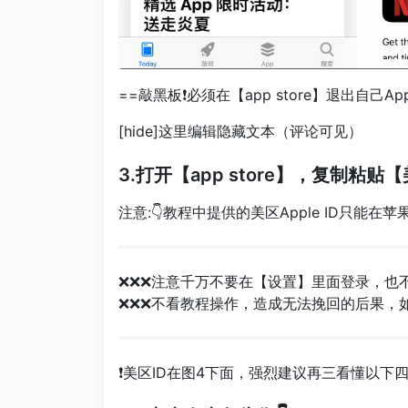
==敲黑板❗️必须在【app store】退出自己A
[hide]这里编辑隐藏文本（评论可见）
3.打开【app store】，复制粘贴
注意:👇教程中提供的美区Apple ID只能在苹果
❌❌❌注意千万不要在【设置】里面登录，也不
❌❌❌不看教程操作，造成无法挽回的后果，
❗️美区ID在图4下面，强烈建议再三看懂以下四