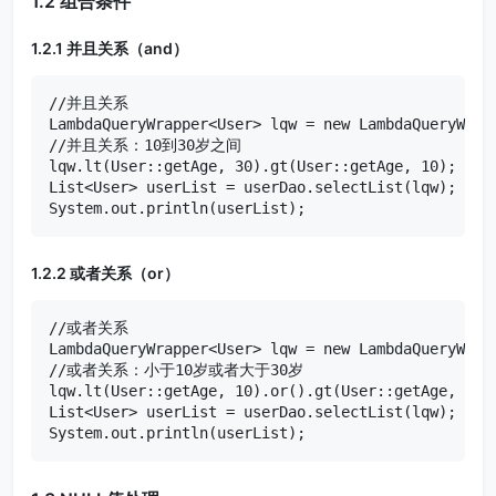
1.2 组合条件
1.2.1 并且关系（and）
//并且关系

LambdaQueryWrapper<User> lqw = new LambdaQueryWrapp
//并且关系：10到30岁之间

lqw.lt(User::getAge, 30).gt(User::getAge, 10);

List<User> userList = userDao.selectList(lqw);

System.out.println(userList);
1.2.2 或者关系（or）
//或者关系

LambdaQueryWrapper<User> lqw = new LambdaQueryWrapp
//或者关系：小于10岁或者大于30岁

lqw.lt(User::getAge, 10).or().gt(User::getAge, 30);
List<User> userList = userDao.selectList(lqw);

System.out.println(userList);