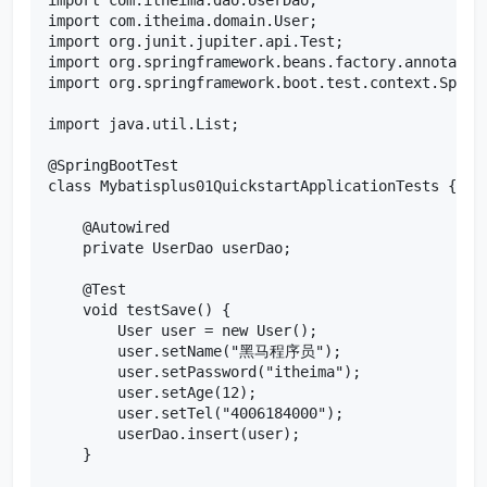
import com.itheima.domain.User;

import org.junit.jupiter.api.Test;

import org.springframework.beans.factory.annotation
import org.springframework.boot.test.context.Spring
import java.util.List;

@SpringBootTest

class Mybatisplus01QuickstartApplicationTests {

    @Autowired

    private UserDao userDao;

    @Test

    void testSave() {

        User user = new User();

        user.setName("黑马程序员");

        user.setPassword("itheima");

        user.setAge(12);

        user.setTel("4006184000");

        userDao.insert(user);

    }
