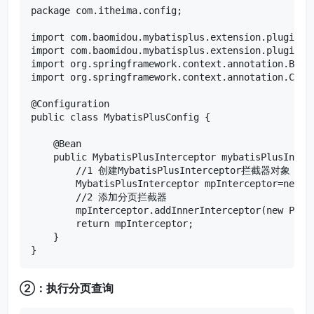
package com.itheima.config;

import com.baomidou.mybatisplus.extension.plugins.M
import com.baomidou.mybatisplus.extension.plugins.i
import org.springframework.context.annotation.Bean;
import org.springframework.context.annotation.Confi
@Configuration

public class MybatisPlusConfig {

    @Bean

    public MybatisPlusInterceptor mybatisPlusInterc
        //1 创建MybatisPlusInterceptor拦截器对象

        MybatisPlusInterceptor mpInterceptor=new My
        //2 添加分页拦截器

        mpInterceptor.addInnerInterceptor(new Pagin
        return mpInterceptor;

    }

}
②：执行分页查询