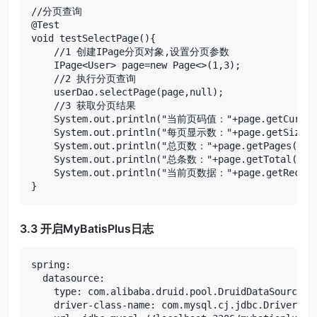
//分页查询

@Test

void testSelectPage(){

    //1 创建IPage分页对象,设置分页参数

    IPage<User> page=new Page<>(1,3);

    //2 执行分页查询

    userDao.selectPage(page,null);

    //3 获取分页结果

    System.out.println("当前页码值："+page.getCurrent
    System.out.println("每页显示数："+page.getSize())
    System.out.println("总页数："+page.getPages());

    System.out.println("总条数："+page.getTotal());

    System.out.println("当前页数据："+page.getRecords
}
3.3 开启MyBatisPlus日志
spring:

  datasource:

    type: com.alibaba.druid.pool.DruidDataSource

    driver-class-name: com.mysql.cj.jdbc.Driver
