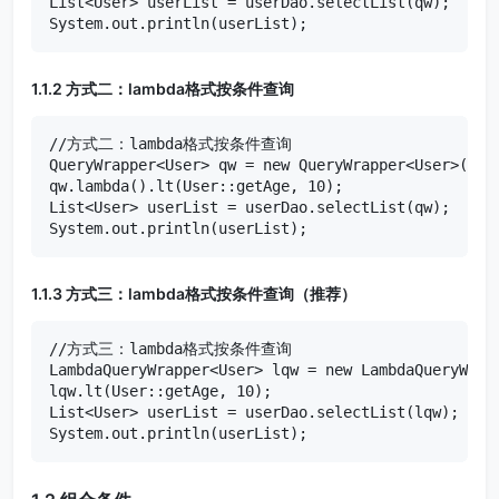
List<User> userList = userDao.selectList(qw);

System.out.println(userList);
1.1.2 方式二：lambda格式按条件查询
//方式二：lambda格式按条件查询

QueryWrapper<User> qw = new QueryWrapper<User>();

qw.lambda().lt(User::getAge, 10);

List<User> userList = userDao.selectList(qw);

System.out.println(userList);
1.1.3 方式三：lambda格式按条件查询（推荐）
//方式三：lambda格式按条件查询

LambdaQueryWrapper<User> lqw = new LambdaQueryWrapp
lqw.lt(User::getAge, 10);

List<User> userList = userDao.selectList(lqw);

System.out.println(userList);