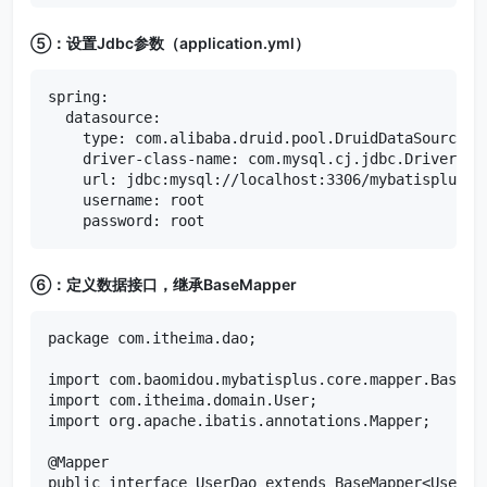
⑤：设置Jdbc参数（
application.yml
）
spring:

  datasource:

    type: com.alibaba.druid.pool.DruidDataSource

    driver-class-name: com.mysql.cj.jdbc.Driver

    url: jdbc:mysql://localhost:3306/mybatisplus_db
    username: root

    password: root
⑥：定义数据接口，继承
BaseMapper
package com.itheima.dao;

import com.baomidou.mybatisplus.core.mapper.BaseMap
import com.itheima.domain.User;

import org.apache.ibatis.annotations.Mapper;

@Mapper

public interface UserDao extends BaseMapper<User> {