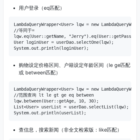
用户登录（eq匹配）
LambdaQueryWrapper<User> lqw = new LambdaQueryWrapp
//等同于=

lqw.eq(User::getName, "Jerry").eq(User::getPassword
User loginUser = userDao.selectOne(lqw);

System.out.println(loginUser);
购物设定价格区间、户籍设定年龄区间（le ge匹配
或 between匹配）
LambdaQueryWrapper<User> lqw = new LambdaQueryWrapp
//范围查询 lt le gt ge eq between

lqw.between(User::getAge, 10, 30);

List<User> userList = userDao.selectList(lqw);

System.out.println(userList);
查信息，搜索新闻（非全文检索版：like匹配）