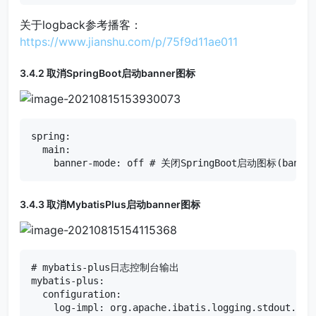
关于logback参考播客：
https://www.jianshu.com/p/75f9d11ae011
3.4.2 取消SpringBoot启动banner图标
spring:

  main:

    banner-mode: off # 关闭SpringBoot启动图标(banner
3.4.3 取消MybatisPlus启动banner图标
# mybatis-plus日志控制台输出

mybatis-plus:

  configuration:

    log-impl: org.apache.ibatis.logging.stdout.StdO