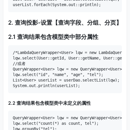
userList.forEach(System.out::println);
2. 查询投影-设置【查询字段、分组、分页】
2.1 查询结果包含模型类中部分属性
/*LambdaQueryWrapper<User> lqw = new LambdaQueryWra
lqw.select(User::getId, User::getName, User::getAge
//或者

QueryWrapper<User> lqw = new QueryWrapper<User>();

lqw.select("id", "name", "age", "tel");

List<User> userList = userDao.selectList(lqw);

System.out.println(userList);
2.2 查询结果包含模型类中未定义的属性
QueryWrapper<User> lqw = new QueryWrapper<User>();

lqw.select("count(*) as count, tel");

lqw.groupBy("tel");
