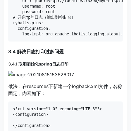
    url: jdbc:mysql://localhost:3306/mybatisplus_db
    username: root

    password: root

# 开启mp的日志（输出到控制台）

mybatis-plus:

  configuration:

    log-impl: org.apache.ibatis.logging.stdout.Std
3.4 解决日志打印过多问题
3.4.1 取消初始化spring日志打印
做法：在resources下新建一个logback.xml文件，名称
固定，内容如下：
<?xml version="1.0" encoding="UTF-8"?>

<configuration>

</configuration>