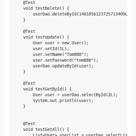
    @Test

    void testDelete() {

        userDao.deleteById(1401856123725713409L);

    }

    @Test

    void testUpdate() {

        User user = new User();

        user.setId(1L);

        user.setName("Tom888");

        user.setPassword("tom888");

        userDao.updateById(user);

    }

    @Test

    void testGetById() {

        User user = userDao.selectById(2L);

        System.out.println(user);

    }

    @Test

    void testGetAll() {

        List<User> userList = userDao.selectList(nu