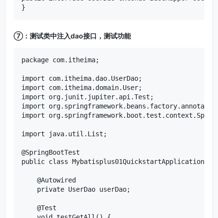
⑦：测试类中注入dao接口，测试功能
package com.itheima;

import com.itheima.dao.UserDao;

import com.itheima.domain.User;

import org.junit.jupiter.api.Test;

import org.springframework.beans.factory.annotation
import org.springframework.boot.test.context.Spring
import java.util.List;

@SpringBootTest

public class Mybatisplus01QuickstartApplicationTest
    @Autowired

    private UserDao userDao;

    @Test

    void testGetAll() {
