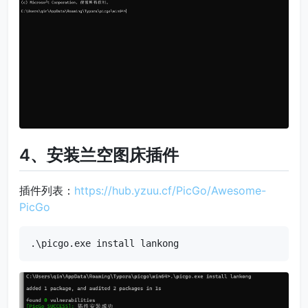
4、安装兰空图床插件
插件列表：
https://hub.yzuu.cf/PicGo/Awesome-
PicGo
.\picgo.exe install lankong