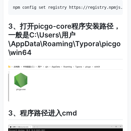
npm config set registry https://registry.npmjs.org
3、打开picgo-core程序安装路径，
一般是C:\Users\用户
\AppData\Roaming\Typora\picgo
\win64
3、程序路径进入cmd